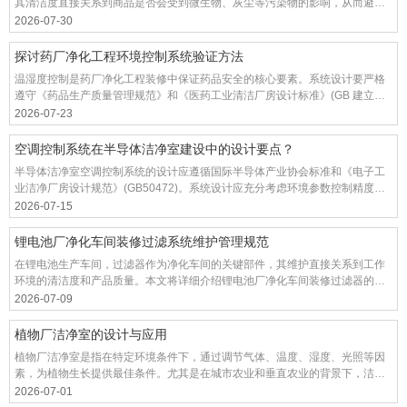
其清洁度直接关系到商品是否会受到微生物、灰尘等污染物的影响，从而避免
一系列质量问题，如变质、变色、皮肤过敏等。以下是合景净化工程公司整理
2026-07-30
的几种常见的化妆品厂无尘车间装修灭菌方法:
探讨药厂净化工程环境控制系统验证方法
温湿度控制是药厂净化工程装修中保证药品安全的核心要素。系统设计要严格
遵守《药品生产质量管理规范》和《医药工业清洁厂房设计标准》(GB 建立一
个完整的环境控制体系，50457。设计过程应充分考虑区域功能划分、工艺标
2026-07-23
准和能效平衡。
空调控制系统在半导体洁净室建设中的设计要点？
半导体洁净室空调控制系统的设计应遵循国际半导体产业协会标准和《电子工
业洁净厂房设计规范》(GB50472)。系统设计应充分考虑环境参数控制精度、
系统可靠性和运行能耗等关键因素。
2026-07-15
锂电池厂净化车间装修过滤系统维护管理规范
在锂电池生产车间，过滤器作为净化车间的关键部件，其维护直接关系到工作
环境的清洁度和产品质量。本文将详细介绍锂电池厂净化车间装修过滤器的维
护技巧，以确保生产环境的稳定性和高效性。
2026-07-09
植物厂洁净室的设计与应用
植物厂洁净室是指在特定环境条件下，通过调节气体、温度、湿度、光照等因
素，为植物生长提供最佳条件。尤其是在城市农业和垂直农业的背景下，洁净
室的设计和应用越来越受到现代农业的重视。
2026-07-01